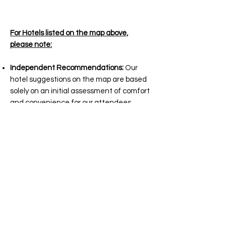
For Hotels listed on the map above,
please note:
Independent Recommendations:
Our
hotel suggestions on the map are based
solely on an initial assessment of comfort
and convenience for our attendees.
These recommendations are not
influenced by any affiliations with the
hotels.
Self-Booking Required:
Attendees are
responsible for making their own hotel
reservations. We provide
recommendations to assist you, but
booking and confirmation must be
handled
individually.
Availability:
Hotel availability is subject to