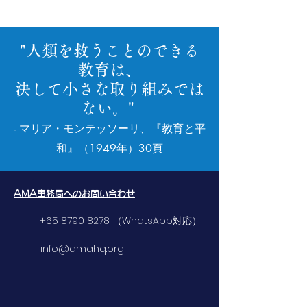
"人類を救うことのできる
教育は、
決して小さな取り組みでは
ない。"
- マリア・モンテッソーリ、『教育と平
和』（1949年）30頁
AMA事務局へのお問い合わせ
+65 8790 8278
（WhatsApp対応）
info@amahq.org